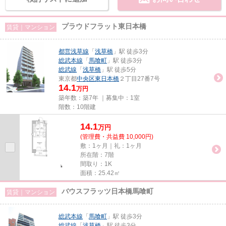
プラウドフラット東日本橋
賃貸｜マンション
都営浅草線
「
浅草橋
」駅 徒歩3分
総武本線
「
馬喰町
」駅 徒歩3分
総武線
「
浅草橋
」駅 徒歩5分
東京都
中央区
東日本橋
２丁目27番7号
14.1
万円
築年数：築7年 ｜募集中：
1室
階数：10階建
14.1
万
円
(管理費・共益費 10,000円)
敷：1ヶ月｜礼：1ヶ月
所在階：7階
間取り：1K
面積：25.42㎡
バウスフラッツ日本橋馬喰町
賃貸｜マンション
総武本線
「
馬喰町
」駅 徒歩3分
総武線
「
浅草橋
」駅 徒歩3分