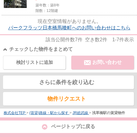
築年数：築8年
階数：12階建
現在空室情報がありません。
パークフラッツ日本橋馬喰町へのお問い合わせはこちら
該当公開件数
7
件 空き数
2
件
1-7
件表示
チェックした物件をまとめて
検討リストに追加
お問い合わせ
さらに条件を絞り込む
物件リクエスト
株式会社TEP
>
(賃貸)路線・駅から探す
>
JR総武線
>
浅草橋駅の賃貸物件
ページトップに戻る