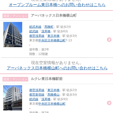
オープンブルーム東日本橋へのお問い合わせはこちら
アーバネックス日本橋横山町
賃貸｜マンション
総武本線
「
馬喰町
」駅 徒歩2分
総武線
「
浅草橋
」駅 徒歩6分
都営浅草線
「
東日本橋
」駅 徒歩3分
東京都
中央区
日本橋横山町
7-13
-
築年数：築2年
階数：12階建
現在空室情報がありません。
アーバネックス日本橋横山町へのお問い合わせはこちら
ルクレ東日本橋駅前
賃貸｜マンション
都営浅草線
「
東日本橋
」駅 徒歩2分
都営新宿線
「
馬喰横山
」駅 徒歩3分
総武線
「
浅草橋
」駅 徒歩9分
東京都
中央区
日本橋横山町
-
築年数：築7年