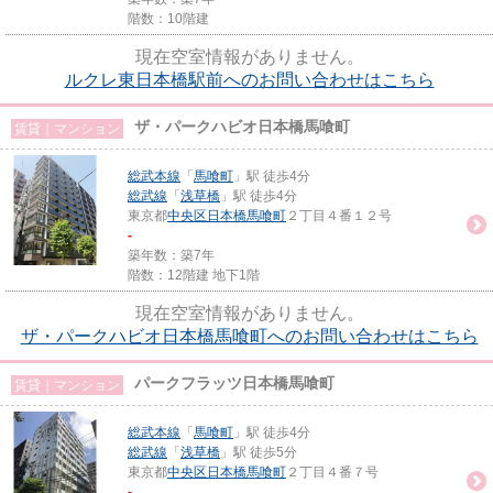
階数：10階建
現在空室情報がありません。
ルクレ東日本橋駅前へのお問い合わせはこちら
ザ・パークハビオ日本橋馬喰町
賃貸｜マンション
総武本線
「
馬喰町
」駅 徒歩4分
総武線
「
浅草橋
」駅 徒歩4分
東京都
中央区
日本橋馬喰町
２丁目４番１２号
-
築年数：築7年
階数：12階建 地下1階
現在空室情報がありません。
ザ・パークハビオ日本橋馬喰町へのお問い合わせはこちら
パークフラッツ日本橋馬喰町
賃貸｜マンション
総武本線
「
馬喰町
」駅 徒歩4分
総武線
「
浅草橋
」駅 徒歩5分
東京都
中央区
日本橋馬喰町
２丁目４番７号
-