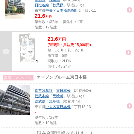
日比谷線
「
秋葉原
」駅 徒歩9分
東京都
中央区
日本橋馬喰町
２丁目5-11
21.6
万円
築年数：築3年 ｜募集中：
1室
階数：12階建
21.6
万
円
(管理費・共益費 15,000円)
敷：1ヶ月｜礼：2ヶ月
所在階：5階
間取り：2LDK
面積：43.24㎡
オープンブルーム東日本橋
賃貸｜マンション
都営浅草線
「
東日本橋
」駅 徒歩3分
総武本線
「
馬喰町
」駅 徒歩4分
総武線
「
浅草橋
」駅 徒歩7分
東京都
中央区
東日本橋
２丁目15-13
-
築年数：築3年
階数：10階建
現在空室情報がありません。