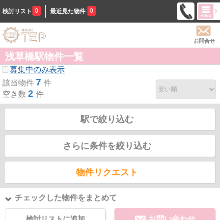
0
0
検討リスト
最近見た物件
お問合せ
浅草橋駅物件一覧
募集中のみ表示
7
該当物件
件
2
空き数
件
駅で絞り込む
さらに条件を絞り込む
物件リクエスト
チェックした物件をまとめて
検討リストに追加
お問い合わせ