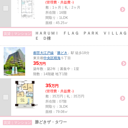
(管理費・共益費 -)
敷：1ヶ月｜礼：2ヶ月
所在階：16階
間取り：1LDK
面積：45.25㎡
ＨＡＲＵＭＩ ＦＬＡＧ ＰＡＲＫ ＶＩＬＬＡＧ
賃貸｜マンション
Ｅ Ｄ棟
都営大江戸線
「
勝どき
」駅 徒歩18分
東京都
中央区
晴海
５丁目
35
万円
築年数：築2年 ｜募集中：
1室
階数：14階建 地下1階
35
万
円
(管理費・共益費 -)
敷：35万円｜礼：35万円
所在階：07階
間取り：3LDK
面積：79.08㎡
勝どきザ・タワー
賃貸｜マンション