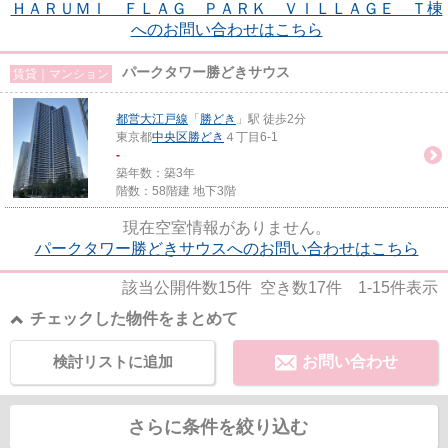
ＨＡＲＵＭＩ ＦＬＡＧ ＰＡＲＫ ＶＩＬＬＡＧＥ Ｔ棟
へのお問い合わせはこちら
パークタワー勝どきサウス
賃貸｜マンション
都営大江戸線
「
勝どき
」駅 徒歩2分
東京都
中央区
勝どき
４丁目6-1
-
築年数：築3年
階数：58階建 地下3階
現在空室情報がありません。
パークタワー勝どきサウスへのお問い合わせはこちら
該当公開件数
15
件 空き数
17
件
1-15
件表示
チェックした物件をまとめて
検討リストに追加
お問い合わせ
さらに条件を絞り込む