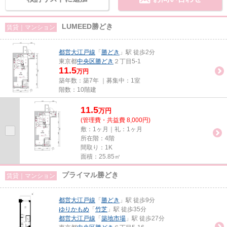
LUMEED勝どき
賃貸｜マンション
都営大江戸線
「
勝どき
」駅 徒歩2分
東京都
中央区
勝どき
２丁目5-1
11.5
万円
築年数：築7年 ｜募集中：
1室
階数：10階建
11.5
万
円
(管理費・共益費 8,000円)
敷：1ヶ月｜礼：1ヶ月
所在階：4階
間取り：1K
面積：25.85㎡
プライマル勝どき
賃貸｜マンション
都営大江戸線
「
勝どき
」駅 徒歩9分
ゆりかもめ
「
竹芝
」駅 徒歩35分
都営大江戸線
「
築地市場
」駅 徒歩27分