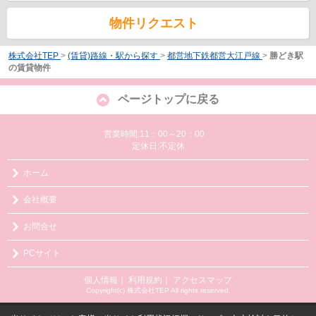
物件リクエスト
株式会社TEP
>
(賃貸)路線・駅から探す
>
都営地下鉄都営大江戸線
>
勝どき駅
の賃貸物件
ページトップに戻る
営業時間:11：00～20：00
定休日:不定休
ホーム
会社概要
お問合せ
PCサイト
個人情報
｜
利用規約
｜
アクセスマップ
Copyright(c) 株式会社TEP All rights reserved.