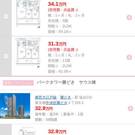
34.1
万
円
(管理費・共益費 -)
敷：1ヶ月｜礼：2ヶ月
所在階：5階
間取り：2LDK
面積：64.18㎡
31.3
万
円
(管理費・共益費 -)
敷：1ヶ月｜礼：2ヶ月
所在階：11階
間取り：2LDK
面積：61.06㎡
パークタワー勝どき サウス棟
賃貸｜マンション
都営大江戸線
「
勝どき
」駅 徒歩2分
東京都
中央区
勝どき
４丁目6-1
32.9
万円
築年数：築3年 ｜募集中：
1室
階数：58階建
32.9
万
円