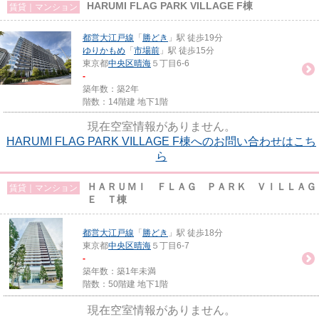
HARUMI FLAG PARK VILLAGE F棟
賃貸｜マンション
都営大江戸線
「
勝どき
」駅 徒歩19分
ゆりかもめ
「
市場前
」駅 徒歩15分
東京都
中央区
晴海
５丁目6-6
-
築年数：築2年
階数：14階建 地下1階
現在空室情報がありません。
HARUMI FLAG PARK VILLAGE F棟へのお問い合わせはこち
ら
ＨＡＲＵＭＩ ＦＬＡＧ ＰＡＲＫ ＶＩＬＬＡＧ
賃貸｜マンション
Ｅ Ｔ棟
都営大江戸線
「
勝どき
」駅 徒歩18分
東京都
中央区
晴海
５丁目6-7
-
築年数：築1年未満
階数：50階建 地下1階
現在空室情報がありません。