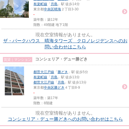
有楽町線
「
月島
」駅 徒歩14分
東京都
中央区
晴海
２丁目3-30
-
築年数：築12年
階数：49階建 地下1階
現在空室情報がありません。
ザ・パークハウス 晴海タワーズ クロノレジデンスへのお
問い合わせはこちら
コンシェリア・デュー勝どき
賃貸｜マンション
都営大江戸線
「
勝どき
」駅 徒歩5分
有楽町線
「
月島
」駅 徒歩13分
都営大江戸線
「
月島
」駅 徒歩13分
東京都
中央区
勝どき
４丁目8-9
-
築年数：築17年
階数：8階建
現在空室情報がありません。
コンシェリア・デュー勝どきへのお問い合わせはこちら