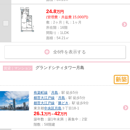
24.8
万
円
(管理費・共益費 15,000円)
敷：2ヶ月｜礼：1ヶ月
所在階：16階
間取り：1LDK
面積：54.21㎡
全6件を表示する
グランドシティタワー月島
賃貸｜マンション
有楽町線
「
月島
」駅 徒歩5分
都営大江戸線
「
月島
」駅 徒歩5分
都営大江戸線
「
勝どき
」駅 徒歩9分
東京都
中央区
月島
３丁目18-1
26.1
42
万円～
万円
築年数：築1年未満 ｜募集中：
2室
階数：58階建