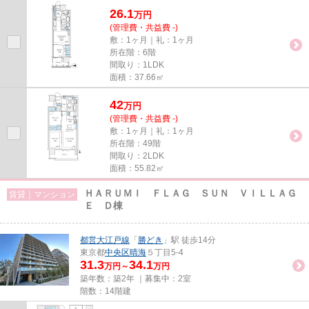
26.1
万
円
(管理費・共益費 -)
敷：1ヶ月｜礼：1ヶ月
所在階：6階
間取り：1LDK
面積：37.66㎡
42
万
円
(管理費・共益費 -)
敷：1ヶ月｜礼：1ヶ月
所在階：49階
間取り：2LDK
面積：55.82㎡
ＨＡＲＵＭＩ ＦＬＡＧ ＳＵＮ ＶＩＬＬＡＧ
賃貸｜マンション
Ｅ Ｄ棟
都営大江戸線
「
勝どき
」駅 徒歩14分
東京都
中央区
晴海
５丁目5-4
31.3
34.1
万円～
万円
築年数：築2年 ｜募集中：
2室
階数：14階建