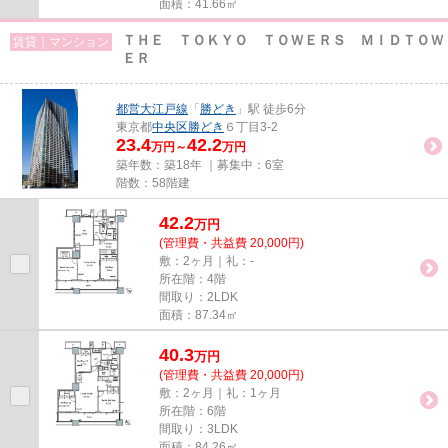
面積：41.66㎡
ＴＨＥ ＴＯＫＹＯ ＴＯＷＥＲＳ ＭＩＤＴＯＷ
賃貸｜マンション
ＥＲ
都営大江戸線
「
勝どき
」駅 徒歩6分
東京都
中央区
勝どき
６丁目3-2
23.4
42.2
万円～
万円
築年数：築18年 ｜募集中：
6室
階数：58階建
42.2
万
円
(管理費・共益費 20,000円)
敷：2ヶ月｜礼：-
所在階：4階
間取り：2LDK
面積：87.34㎡
40.3
万
円
(管理費・共益費 20,000円)
敷：2ヶ月｜礼：1ヶ月
所在階：6階
間取り：3LDK
面積：84.26㎡