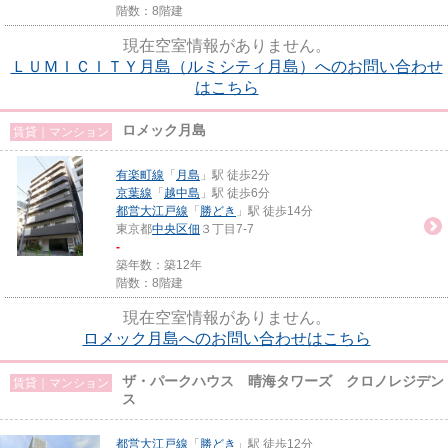
階数：8階建
現在空室情報がありません。
ＬＵＭＩＣＩＴＹ月島（ルミシティ月島）へのお問い合わせ
はこちら
ロメック月島
賃貸｜マンション
有楽町線
「
月島
」駅 徒歩2分
京葉線
「
越中島
」駅 徒歩6分
都営大江戸線
「
勝どき
」駅 徒歩14分
東京都
中央区
佃
３丁目7-7
-
築年数：築12年
階数：8階建
現在空室情報がありません。
ロメック月島へのお問い合わせはこちら
ザ・パークハウス 晴海タワーズ クロノレジデン
賃貸｜マンション
ス
都営大江戸線
「
勝どき
」駅 徒歩12分