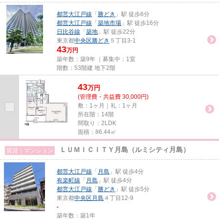
都営大江戸線
「
勝どき
」駅 徒歩6分
都営大江戸線
「
築地市場
」駅 徒歩16分
日比谷線
「
築地
」駅 徒歩22分
東京都
中央区
勝どき
５丁目3-1
43
万円
築年数：築9年 ｜募集中：
1室
階数：53階建 地下2階
43
万
円
(管理費・共益費 30,000円)
敷：1ヶ月｜礼：1ヶ月
所在階：14階
間取り：2LDK
面積：86.44㎡
ＬＵＭＩＣＩＴＹ月島（ルミシティ月島）
賃貸｜マンション
都営大江戸線
「
月島
」駅 徒歩4分
有楽町線
「
月島
」駅 徒歩4分
都営大江戸線
「
勝どき
」駅 徒歩5分
東京都
中央区
月島
４丁目12-9
-
築年数：築1年