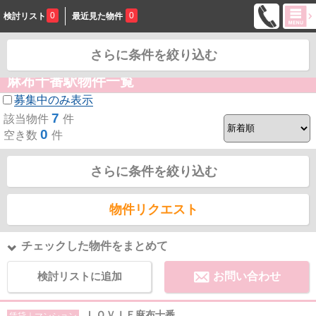
0
0
検討リスト
最近見た物件
さらに条件を絞り込む
お問合せ
麻布十番駅物件一覧
募集中のみ表示
7
該当物件
件
0
空き数
件
さらに条件を絞り込む
物件リクエスト
チェックした物件をまとめて
検討リストに追加
お問い合わせ
ＬＯＶＩＥ麻布十番
賃貸｜マンション