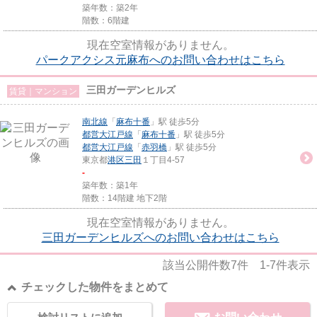
築年数：築2年
階数：6階建
現在空室情報がありません。
パークアクシス元麻布へのお問い合わせはこちら
三田ガーデンヒルズ
賃貸｜マンション
南北線
「
麻布十番
」駅 徒歩5分
都営大江戸線
「
麻布十番
」駅 徒歩5分
都営大江戸線
「
赤羽橋
」駅 徒歩5分
東京都
港区
三田
１丁目4-57
-
築年数：築1年
階数：14階建 地下2階
現在空室情報がありません。
三田ガーデンヒルズへのお問い合わせはこちら
該当公開件数
7
件
1-7
件表示
チェックした物件をまとめて