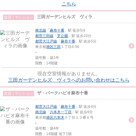
こちら
三田ガーデンヒルズ ヴィラ
賃貸｜マンション
南北線
「
麻布十番
」駅 徒歩5分
都営三田線
「
芝公園
」駅 徒歩10分
都営大江戸線
「
麻布十番
」駅 徒歩5分
東京都
港区
三田
１丁目4-56
-
築年数：築1年
階数：14階建
現在空室情報がありません。
三田ガーデンヒルズ ヴィラへのお問い合わせはこちら
ザ・パークハビオ麻布十番
賃貸｜マンション
都営大江戸線
「
麻布十番
」駅 徒歩4分
南北線
「
六本木一丁目
」駅 徒歩9分
東京都
港区
六本木
５丁目１３番６号
-
築年数：築4年
階数：14階建 地下1階