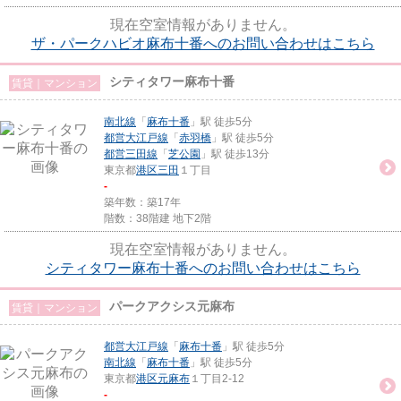
現在空室情報がありません。
ザ・パークハビオ麻布十番へのお問い合わせはこちら
シティタワー麻布十番
賃貸｜マンション
南北線
「
麻布十番
」駅 徒歩5分
都営大江戸線
「
赤羽橋
」駅 徒歩5分
都営三田線
「
芝公園
」駅 徒歩13分
東京都
港区
三田
１丁目
-
築年数：築17年
階数：38階建 地下2階
現在空室情報がありません。
シティタワー麻布十番へのお問い合わせはこちら
パークアクシス元麻布
賃貸｜マンション
都営大江戸線
「
麻布十番
」駅 徒歩5分
南北線
「
麻布十番
」駅 徒歩5分
東京都
港区
元麻布
１丁目2-12
-