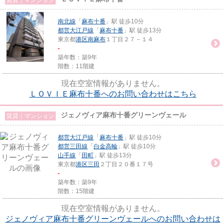
南北線
「
麻布十番
」駅 徒歩10分
都営大江戸線
「
麻布十番
」駅 徒歩13分
東京都
港区
南麻布
１丁目２７－１４
-
築年数：築9年
階数：11階建
現在空室情報がありません。
ＬＯＶＩＥ麻布十番へのお問い合わせはこちら
ジェノヴィア麻布十番グリーンヴェール
賃貸｜マンション
都営大江戸線
「
麻布十番
」駅 徒歩10分
都営三田線
「
白金高輪
」駅 徒歩10分
山手線
「
田町
」駅 徒歩13分
東京都
港区
三田
２丁目２０番１７号
-
築年数：築9年
階数：15階建
現在空室情報がありません。
ジェノヴィア麻布十番グリーンヴェールへのお問い合わせは