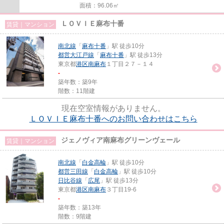
面積：96.06㎡
ＬＯＶＩＥ麻布十番
賃貸｜マンション
南北線
「
麻布十番
」駅 徒歩10分
都営大江戸線
「
麻布十番
」駅 徒歩13分
東京都
港区
南麻布
１丁目２７－１４
-
築年数：築9年
階数：11階建
現在空室情報がありません。
ＬＯＶＩＥ麻布十番へのお問い合わせはこちら
ジェノヴィア南麻布グリーンヴェール
賃貸｜マンション
南北線
「
白金高輪
」駅 徒歩10分
都営三田線
「
白金高輪
」駅 徒歩10分
日比谷線
「
広尾
」駅 徒歩13分
東京都
港区
南麻布
３丁目19-6
-
築年数：築13年
階数：9階建