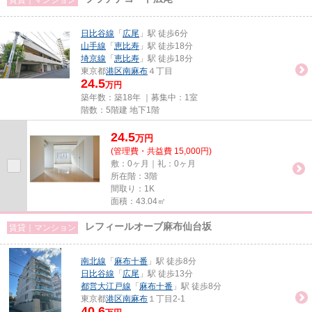
日比谷線
「
広尾
」駅 徒歩6分
山手線
「
恵比寿
」駅 徒歩18分
埼京線
「
恵比寿
」駅 徒歩18分
東京都
港区
南麻布
４丁目
24.5
万円
築年数：築18年 ｜募集中：
1室
階数：5階建 地下1階
24.5
万
円
(管理費・共益費 15,000円)
敷：0ヶ月｜礼：0ヶ月
所在階：3階
間取り：1K
面積：43.04㎡
レフィールオーブ麻布仙台坂
賃貸｜マンション
南北線
「
麻布十番
」駅 徒歩8分
日比谷線
「
広尾
」駅 徒歩13分
都営大江戸線
「
麻布十番
」駅 徒歩8分
東京都
港区
南麻布
１丁目2-1
40.6