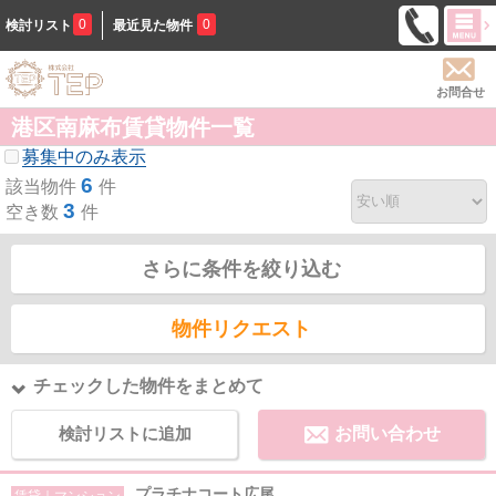
0
0
検討リスト
最近見た物件
お問合せ
港区南麻布賃貸物件一覧
募集中のみ表示
6
該当物件
件
3
空き数
件
さらに条件を絞り込む
物件リクエスト
チェックした物件をまとめて
検討リストに追加
お問い合わせ
プラチナコート広尾
賃貸｜マンション