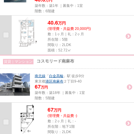
万円
築年数：築1年 ｜募集中：
1室
階数：6階建
40.6
万
円
(管理費・共益費 20,000円)
敷：1ヶ月｜礼：2ヶ月
所在階：5階
間取り：2LDK
面積：52.72㎡
コスモリード南麻布
賃貸｜マンション
南北線
「
白金高輪
」駅 徒歩9分
東京都
港区
南麻布
２丁目9-40
67
万円
築年数：築18年 ｜募集中：
1室
階数：5階建
67
万
円
(管理費・共益費 -)
敷：2ヶ月｜礼：-
所在階：地下1階
間取り：2LDK