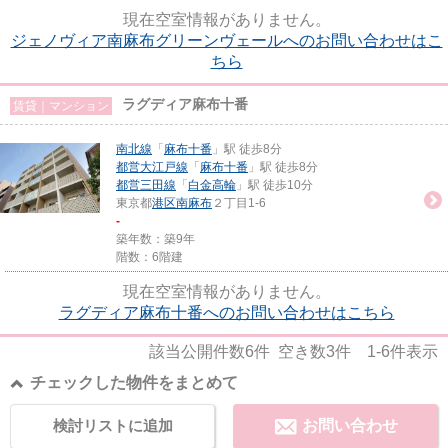
現在空室情報がありません。
ジェノヴィア南麻布グリーンヴェールへのお問い合わせはこ
ちら
ラグディア麻布十番
賃貸｜マンション
南北線
「
麻布十番
」駅 徒歩8分
都営大江戸線
「
麻布十番
」駅 徒歩8分
都営三田線
「
白金高輪
」駅 徒歩10分
東京都
港区
南麻布
２丁目1-6
-
築年数：築9年
階数：6階建
現在空室情報がありません。
ラグディア麻布十番へのお問い合わせはこちら
該当公開件数
6
件 空き数
3
件
1-6
件表示
チェックした物件をまとめて
検討リストに追加
お問い合わせ