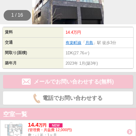
1 / 16
賃料
14.4万円
交通
有楽町線
「
月島
」駅 徒歩3分
間取り(面積)
1DK(27.76㎡)
築年月
2023年 1月(築3年)
メールでお問い合わせする(無料)
電話でお問い合わせする
空室一覧
14.4
万
円
NEW
(管理費・共益費 12,000円)
敷：-｜礼：1ヶ月