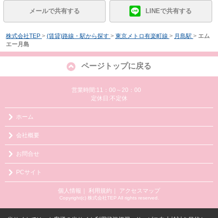
メールで共有する
LINEで共有する
株式会社TEP
>
(賃貸)路線・駅から探す
>
東京メトロ有楽町線
>
月島駅
>
エム
エー月島
ページトップに戻る
営業時間:11：00～20：00
定休日:不定休
ホーム
会社概要
お問合せ
PCサイト
個人情報
｜
利用規約
｜
アクセスマップ
Copyright(c) 株式会社TEP All rights reserved.