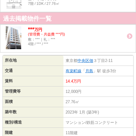
7階 / 1DK / 27.76㎡
過去掲載物件一覧
***
万円
(管理費・共益費 ***円)
敷：***｜礼：***
4階 / *** / ***
所在地
東京都
中央区
佃
３丁目2-11
交通
有楽町線
「
月島
」駅 徒歩3分
賃料
14.4万円
管理費等
12,000円
面積
27.76㎡
築年数
2023年 1月 (築3年)
種別/構造
マンション/鉄筋コンクリート
階建
11階建