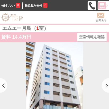
0
0
検討リスト
最近見た物件
お問合せ
エムエー月島（
1
室）
賃料
14.4万円
空室情報を確認