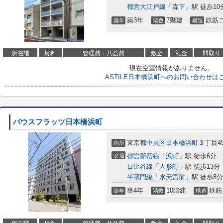
都営大江戸線
「
森下
」駅 徒歩10
築3年
7階建
鉄筋
築年
階数
構造
所在階
賃料
管理費・共益費
敷金
礼金
間取り
現在空室情報がありません。
ASTILE日本橋浜町へのお問い合わせは
バウスフラッツ日本橋浜町
東京都
中央区
日本橋浜町
３丁目45
住所
交通
都営新宿線
「
浜町
」駅 徒歩6分
日比谷線
「
人形町
」駅 徒歩13分
半蔵門線
「
水天宮前
」駅 徒歩8分
築4年
10階建
鉄筋
築年
階数
構造