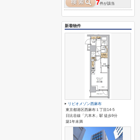
7
件が該当
新着物件
リビオメゾン西麻布
東京都港区西麻布１丁目14-5
日比谷線「六本木」駅 徒歩9分
築1年未満