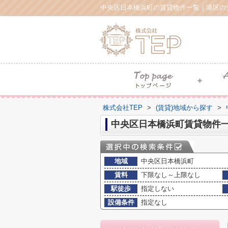
中央区日本橋浜町の賃貸物件一覧｜港区の
株式会社TEP
>
(賃貸)地域から探す
>
中央区日本橋浜町賃貸物件
地域
中央区日本橋浜町
賃料
下限なし～上限なし
駅徒歩
指定しない
設備条件
指定なし