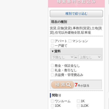
種別で絞り込む
現在の種別
賃貸,店舗(賃貸),事務所(賃貸),土地(賃
貸),住宅以外建物全部,駐車場
アパート
マンション
一戸建て
▼賃料
～
敷金・保証金なし
礼金・敷引なし
共益費・管理費込み
7
件が該当
間取り
ワンルーム
1K
1DK
1LDK