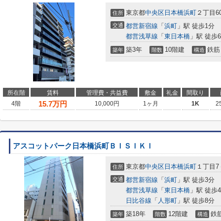
東京都
中央区
日本橋浜町
２丁目60
住所
交通
都営新宿線
「
浜町
」駅 徒歩1分
都営浅草線
「
東日本橋
」駅 徒歩
築3年
10階建
鉄筋
築年
階数
構造
所在階
賃料
管理費・共益費
敷金
礼金
間取り
15.7
万円
4階
10,000円
1ヶ月
1K
2
アスコットパーク日本橋浜町ＢＩＳＩＫＩ
東京都
中央区
日本橋浜町
１丁目7
住所
交通
都営新宿線
「
浜町
」駅 徒歩3分
都営浅草線
「
東日本橋
」駅 徒歩
日比谷線
「
人形町
」駅 徒歩8分
築18年
12階建
鉄
築年
階数
構造