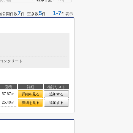
7
5
1-7
当公開件数
件 空き数
件
件表示
コンクリート
面積
詳細
検討リスト
57.87㎡
詳細を見る
追加する
25.40㎡
詳細を見る
追加する