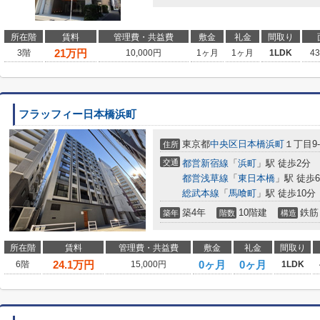
所在階
賃料
管理費・共益費
敷金
礼金
間取り
21
万円
3階
10,000円
1ヶ月
1ヶ月
1LDK
4
フラッフィー日本橋浜町
東京都
中央区
日本橋浜町
１丁目9-
住所
交通
都営新宿線
「
浜町
」駅 徒歩2分
都営浅草線
「
東日本橋
」駅 徒歩
総武本線
「
馬喰町
」駅 徒歩10分
築4年
10階建
鉄筋
築年
階数
構造
所在階
賃料
管理費・共益費
敷金
礼金
間取り
24.1
万円
0ヶ月
0ヶ月
6階
15,000円
1LDK