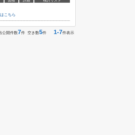
面積
詳細
検討リスト
はこちら
7
5
1-7
当公開件数
件 空き数
件
件表示