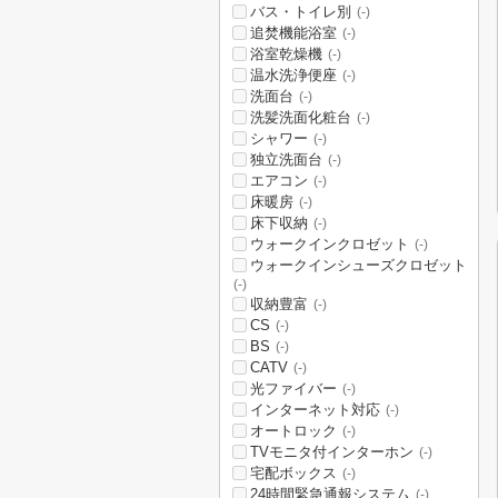
バス・トイレ別
(-)
追焚機能浴室
(-)
浴室乾燥機
(-)
温水洗浄便座
(-)
洗面台
(-)
洗髪洗面化粧台
(-)
シャワー
(-)
独立洗面台
(-)
エアコン
(-)
床暖房
(-)
床下収納
(-)
ウォークインクロゼット
(-)
ウォークインシューズクロゼット
(-)
収納豊富
(-)
CS
(-)
BS
(-)
CATV
(-)
光ファイバー
(-)
インターネット対応
(-)
オートロック
(-)
TVモニタ付インターホン
(-)
宅配ボックス
(-)
24時間緊急通報システム
(-)