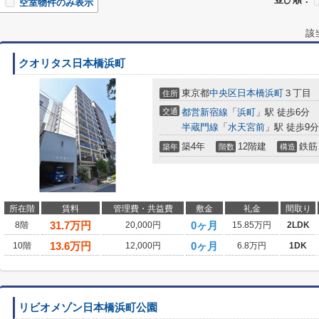
空室物件のみ表示
該
クオリタス日本橋浜町
東京都
中央区
日本橋浜町
３丁目
住所
交通
都営新宿線
「
浜町
」駅 徒歩6分
半蔵門線
「
水天宮前
」駅 徒歩9分
築4年
12階建
鉄筋
築年
階数
構造
所在階
賃料
管理費・共益費
敷金
礼金
間取り
31.7
万円
0ヶ月
8階
20,000円
15.85万円
2LDK
13.6
万円
0ヶ月
10階
12,000円
6.8万円
1DK
リビオメゾン日本橋浜町公園