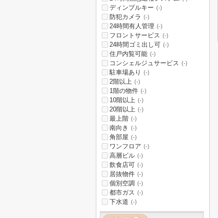
ディンプルキー
(-)
防犯カメラ
(-)
24時間有人管理
(-)
フロントサービス
(-)
24時間ゴミ出し可
(-)
住戸内覧可能
(-)
コンシェルジュサービス
(-)
駐車場あり
(-)
2階以上
(-)
1階の物件
(-)
10階以上
(-)
20階以上
(-)
最上階
(-)
南向き
(-)
角部屋
(-)
ワンフロア
(-)
高層ビル
(-)
飲食店可
(-)
居抜物件
(-)
個別空調
(-)
都市ガス
(-)
下水道
(-)