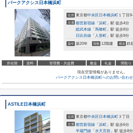
パークアクシス日本橋浜町
東京都
中央区
日本橋浜町
１丁目9-
住所
交通
都営新宿線
「
浜町
」駅 徒歩4分
総武本線
「
馬喰町
」駅 徒歩8分
日比谷線
「
人形町
」駅 徒歩9分
築20年
12階建
鉄
築年
階数
構造
所在階
賃料
管理費・共益費
敷金
礼金
間取り
現在空室情報がありません。
パークアクシス日本橋浜町へのお問い合わせ
ASTILE日本橋浜町
東京都
中央区
日本橋浜町
３丁目
住所
交通
都営新宿線
「
浜町
」駅 徒歩6分
半蔵門線
「
水天宮前
」駅 徒歩8分