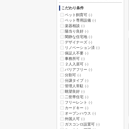
こだわり条件
ペット飼育可
(-)
ペット専用設備
(-)
楽器相談
(-)
陽当り良好
(-)
閑静な住宅地
(-)
デザイナーズ
(-)
リノベーション済
(-)
保証人不要
(-)
事務所可
(-)
２人入居可
(-)
バリアフリー
(-)
分割可
(-)
分譲タイプ
(-)
管理人常駐
(-)
眺望良好
(-)
二世帯住宅
(-)
フリーレント
(-)
カードキー
(-)
オープンハウス
(-)
外国人可
(-)
ガスコンロ設置可
(-)