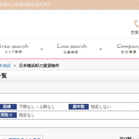
女性向け賃貸は株式会社TEP
営業
中央区
>
日本橋浜町の賃貸物件
一覧
面積
下限なし～上限なし
築年数
指定しない
間取り
指定なし
並び順：