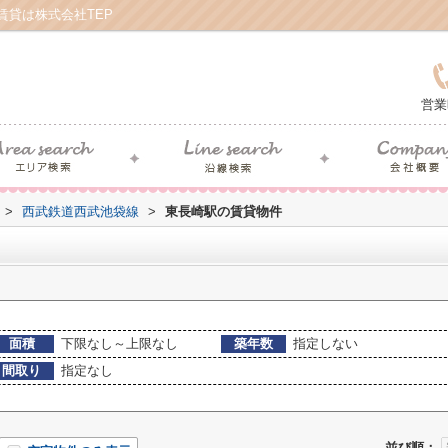
賃貸は株式会社TEP
営業
>
西武鉄道西武池袋線
>
東長崎駅の賃貸物件
面積
下限なし～上限なし
築年数
指定しない
間取り
指定なし
並び順：