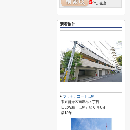
5
件が該当
新着物件
プラチナコート広尾
東京都港区南麻布４丁目
日比谷線「広尾」駅 徒歩6分
築18年