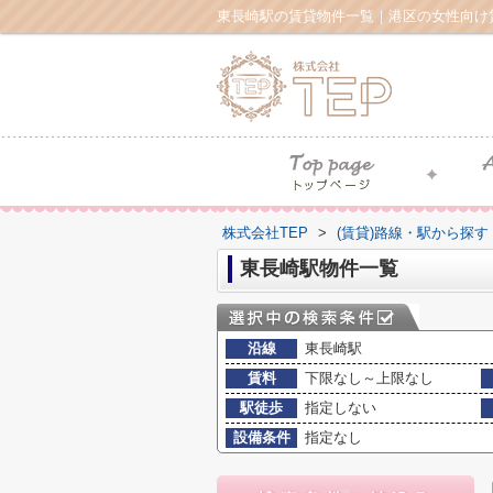
東長崎駅の賃貸物件一覧｜港区の女性向け
株式会社TEP
>
(賃貸)路線・駅から探す
東長崎駅物件一覧
沿線
東長崎駅
賃料
下限なし～上限なし
駅徒歩
指定しない
設備条件
指定なし