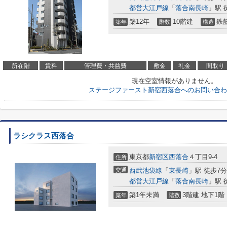
都営大江戸線
「
落合南長崎
」駅 
築12年
10階建
鉄
築年
階数
構造
所在階
賃料
管理費・共益費
敷金
礼金
間取り
現在空室情報がありません。
ステージファースト新宿西落合へのお問い合わ
ラシクラス西落合
東京都
新宿区
西落合
４丁目9-4
住所
交通
西武池袋線
「
東長崎
」駅 徒歩7分
都営大江戸線
「
落合南長崎
」駅 
築1年未満
3階建 地下1階
築年
階数