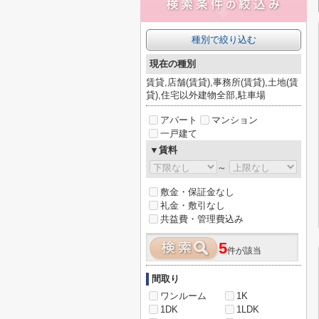
種別で絞り込む
現在の種別
賃貸,店舗(賃貸),事務所(賃貸),土地(賃
貸),住宅以外建物全部,駐車場
アパート
マンション
一戸建て
▼賃料
～
敷金・保証金なし
礼金・敷引なし
共益費・管理費込み
5
件が該当
間取り
ワンルーム
1K
1DK
1LDK