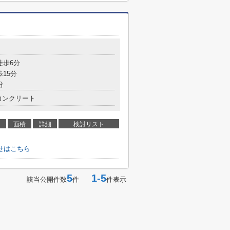
徒歩6分
歩15分
分
コンクリート
面積
詳細
検討リスト
せはこちら
5
1-5
該当公開件数
件
件表示