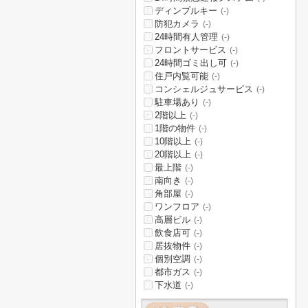
ディンプルキー
(-)
防犯カメラ
(-)
24時間有人管理
(-)
フロントサービス
(-)
24時間ゴミ出し可
(-)
住戸内覧可能
(-)
コンシェルジュサービス
(-)
駐車場あり
(-)
2階以上
(-)
1階の物件
(-)
10階以上
(-)
20階以上
(-)
最上階
(-)
南向き
(-)
角部屋
(-)
ワンフロア
(-)
高層ビル
(-)
飲食店可
(-)
居抜物件
(-)
個別空調
(-)
都市ガス
(-)
下水道
(-)