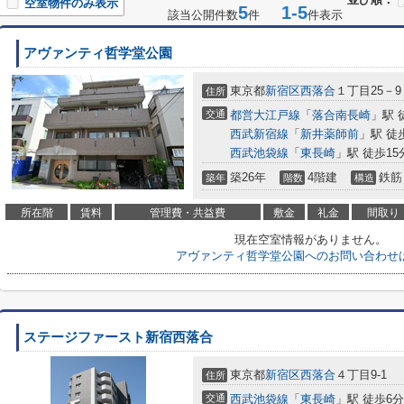
空室物件のみ表示
5
1-5
該当公開件数
件
件表示
アヴァンティ哲学堂公園
東京都
新宿区
西落合
１丁目25－9
住所
交通
都営大江戸線
「
落合南長崎
」駅 
西武新宿線
「
新井薬師前
」駅 徒
西武池袋線
「
東長崎
」駅 徒歩15
築26年
4階建
鉄筋
築年
階数
構造
所在階
賃料
管理費・共益費
敷金
礼金
間取り
現在空室情報がありません。
アヴァンティ哲学堂公園へのお問い合わせ
ステージファースト新宿西落合
東京都
新宿区
西落合
４丁目9-1
住所
交通
西武池袋線
「
東長崎
」駅 徒歩6分