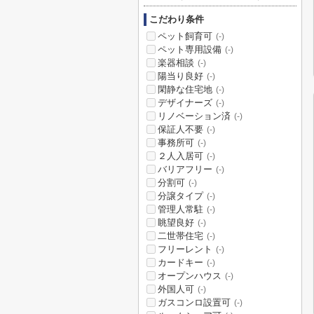
こだわり条件
ペット飼育可
(-)
ペット専用設備
(-)
楽器相談
(-)
陽当り良好
(-)
閑静な住宅地
(-)
デザイナーズ
(-)
リノベーション済
(-)
保証人不要
(-)
事務所可
(-)
２人入居可
(-)
バリアフリー
(-)
分割可
(-)
分譲タイプ
(-)
管理人常駐
(-)
眺望良好
(-)
二世帯住宅
(-)
フリーレント
(-)
カードキー
(-)
オープンハウス
(-)
外国人可
(-)
ガスコンロ設置可
(-)