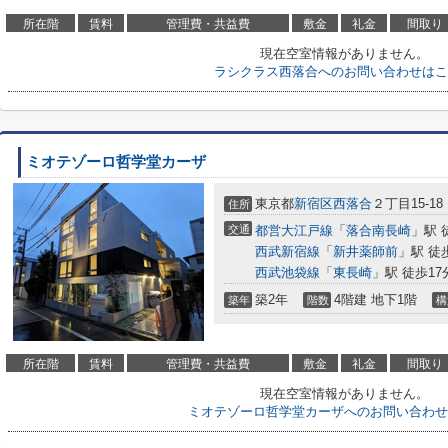
所在階
賃料
管理費・共益費
敷金
礼金
間取り
現在空室情報がありません。
ラシクラス西落合へのお問い合わせはこ
ミオテゾーロ哲学堂カーザ
東京都
新宿区
西落合
２丁目15-18
住所
交通
都営大江戸線
「
落合南長崎
」駅 
西武新宿線
「
新井薬師前
」駅 徒
西武池袋線
「
東長崎
」駅 徒歩17
築2年
4階建 地下1階
築年
階数
構
所在階
賃料
管理費・共益費
敷金
礼金
間取り
現在空室情報がありません。
ミオテゾーロ哲学堂カーザへのお問い合わせ