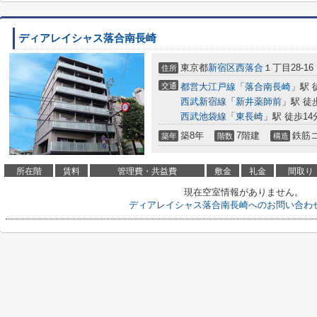
ディアレイシャス落合南長崎
東京都
新宿区
西落合
１丁目28-16
住所
交通
都営大江戸線
「
落合南長崎
」駅 
西武新宿線
「
新井薬師前
」駅 徒
西武池袋線
「
東長崎
」駅 徒歩14
築8年
7階建
鉄筋
築年
階数
構造
所在階
賃料
管理費・共益費
敷金
礼金
間取り
現在空室情報がありません。
ディアレイシャス落合南長崎へのお問い合わ