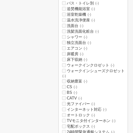
バス・トイレ別
(-)
追焚機能浴室
(-)
浴室乾燥機
(-)
温水洗浄便座
(-)
洗面台
(-)
洗髪洗面化粧台
(-)
シャワー
(-)
独立洗面台
(-)
エアコン
(-)
床暖房
(-)
床下収納
(-)
ウォークインクロゼット
(-)
ウォークインシューズクロゼット
(-)
収納豊富
(-)
CS
(-)
BS
(-)
CATV
(-)
光ファイバー
(-)
インターネット対応
(-)
オートロック
(-)
TVモニタ付インターホン
(-)
宅配ボックス
(-)
24時間緊急通報システム
(-)