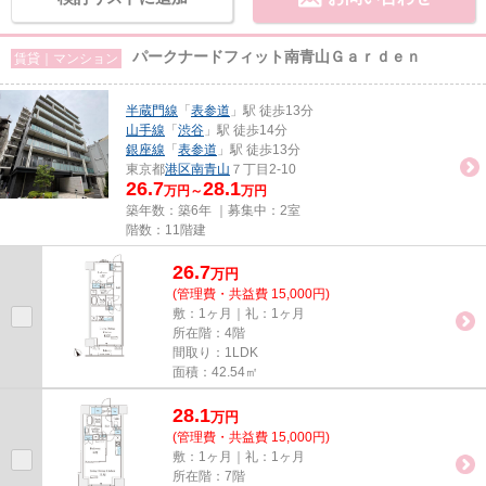
パークナードフィット南青山Ｇａｒｄｅｎ
賃貸｜マンション
半蔵門線
「
表参道
」駅 徒歩13分
山手線
「
渋谷
」駅 徒歩14分
銀座線
「
表参道
」駅 徒歩13分
東京都
港区
南青山
７丁目2-10
26.7
28.1
万円～
万円
築年数：築6年 ｜募集中：
2室
階数：11階建
26.7
万
円
(管理費・共益費 15,000円)
敷：1ヶ月｜礼：1ヶ月
所在階：4階
間取り：1LDK
面積：42.54㎡
28.1
万
円
(管理費・共益費 15,000円)
敷：1ヶ月｜礼：1ヶ月
所在階：7階