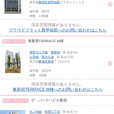
東京都
新宿区
西早稲田
２丁目２０ー１２
-
築年数：築5年
階数：13階建
現在空室情報がありません。
プラウドフラット西早稲田へのお問い合わせはこちら
東新宿TERRACE W棟
賃貸｜アパート
都営大江戸線
「
東新宿
」駅 徒歩5分
山手線
「
新大久保
」駅 徒歩13分
東京都
新宿区
新宿
７丁目22-8
-
築年数：築10年
階数：3階建
現在空室情報がありません。
東新宿TERRACE W棟へのお問い合わせはこちら
ザ・パークハビオ新宿
賃貸｜マンション
丸ノ内線
「
新宿三丁目
」駅 徒歩7分