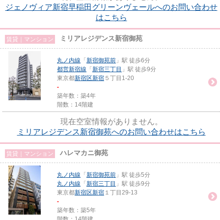
ジェノヴィア新宿早稲田グリーンヴェールへのお問い合わせ
はこちら
ミリアレジデンス新宿御苑
賃貸｜マンション
丸ノ内線
「
新宿御苑前
」駅 徒歩6分
都営新宿線
「
新宿三丁目
」駅 徒歩9分
東京都
新宿区
新宿
５丁目1-20
-
築年数：築4年
階数：14階建
現在空室情報がありません。
ミリアレジデンス新宿御苑へのお問い合わせはこちら
ハレマカニ御苑
賃貸｜マンション
丸ノ内線
「
新宿御苑前
」駅 徒歩5分
丸ノ内線
「
新宿三丁目
」駅 徒歩9分
東京都
新宿区
新宿
１丁目29-13
-
築年数：築5年
階数：14階建