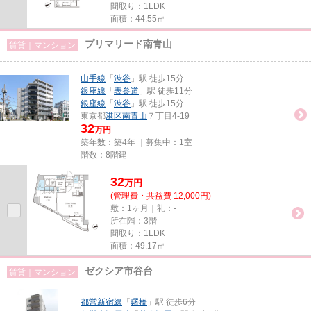
間取り：1LDK
面積：44.55㎡
プリマリード南青山
賃貸｜マンション
山手線
「
渋谷
」駅 徒歩15分
銀座線
「
表参道
」駅 徒歩11分
銀座線
「
渋谷
」駅 徒歩15分
東京都
港区
南青山
７丁目4-19
32
万円
築年数：築4年 ｜募集中：
1室
階数：8階建
32
万
円
(管理費・共益費 12,000円)
敷：1ヶ月｜礼：-
所在階：3階
間取り：1LDK
面積：49.17㎡
ゼクシア市谷台
賃貸｜マンション
都営新宿線
「
曙橋
」駅 徒歩6分