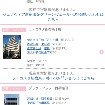
階数：14階建
現在空室情報がありません。
ジェノヴィア新宿御苑グリーンヴェールへのお問い合わせは
こちら
ラ・コスタ新宿余丁町
賃貸｜マンション
都営大江戸線
「
若松河田
」駅 徒歩7分
副都心線
「
東新宿
」駅 徒歩9分
都営新宿線
「
曙橋
」駅 徒歩13分
東京都
新宿区
余丁町
7-2
-
築年数：築15年
階数：10階建
現在空室情報がありません。
ラ・コスタ新宿余丁町へのお問い合わせはこちら
プラウドフラット西早稲田
賃貸｜マンション
副都心線
「
西早稲田
」駅 徒歩1分
東西線
「
高田馬場
」駅 徒歩7分