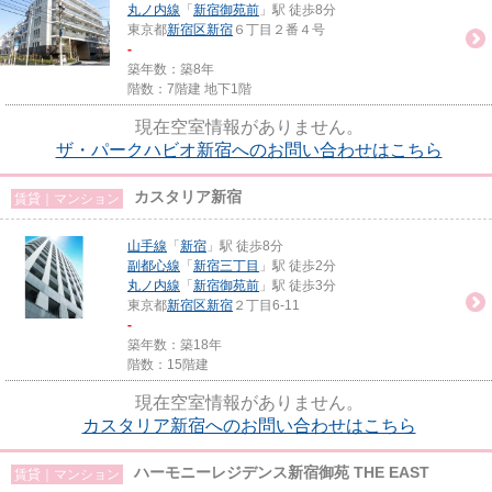
丸ノ内線
「
新宿御苑前
」駅 徒歩8分
東京都
新宿区
新宿
６丁目２番４号
-
築年数：築8年
階数：7階建 地下1階
現在空室情報がありません。
ザ・パークハビオ新宿へのお問い合わせはこちら
カスタリア新宿
賃貸｜マンション
山手線
「
新宿
」駅 徒歩8分
副都心線
「
新宿三丁目
」駅 徒歩2分
丸ノ内線
「
新宿御苑前
」駅 徒歩3分
東京都
新宿区
新宿
２丁目6-11
-
築年数：築18年
階数：15階建
現在空室情報がありません。
カスタリア新宿へのお問い合わせはこちら
ハーモニーレジデンス新宿御苑 THE EAST
賃貸｜マンション