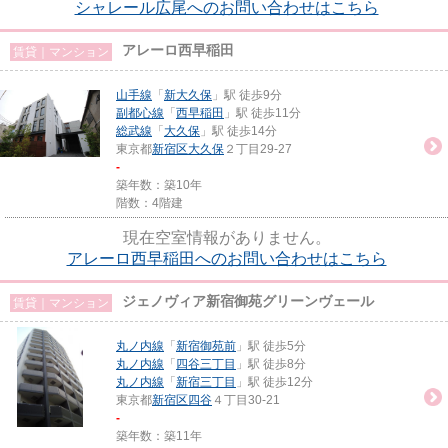
シャレール広尾へのお問い合わせはこちら
アレーロ西早稲田
賃貸｜マンション
山手線
「
新大久保
」駅 徒歩9分
副都心線
「
西早稲田
」駅 徒歩11分
総武線
「
大久保
」駅 徒歩14分
東京都
新宿区
大久保
２丁目29-27
-
築年数：築10年
階数：4階建
現在空室情報がありません。
アレーロ西早稲田へのお問い合わせはこちら
ジェノヴィア新宿御苑グリーンヴェール
賃貸｜マンション
丸ノ内線
「
新宿御苑前
」駅 徒歩5分
丸ノ内線
「
四谷三丁目
」駅 徒歩8分
丸ノ内線
「
新宿三丁目
」駅 徒歩12分
東京都
新宿区
四谷
４丁目30-21
-
築年数：築11年