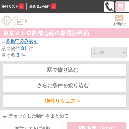
0
0
検討リスト
最近見た物件
お問合せ
東京メトロ副都心線の駅選択画面
募集中のみ表示
31
該当物件
件
3
空き数
件
駅で絞り込む
さらに条件を絞り込む
物件リクエスト
チェックした物件をまとめて
検討リストに追加
お問い合わせ