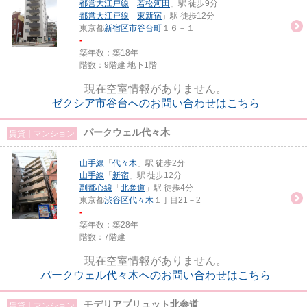
都営大江戸線
「
若松河田
」駅 徒歩9分
都営大江戸線
「
東新宿
」駅 徒歩12分
東京都
新宿区
市谷台町
１６－１
-
築年数：築18年
階数：9階建 地下1階
現在空室情報がありません。
ゼクシア市谷台へのお問い合わせはこちら
パークウェル代々木
賃貸｜マンション
山手線
「
代々木
」駅 徒歩2分
山手線
「
新宿
」駅 徒歩12分
副都心線
「
北参道
」駅 徒歩4分
東京都
渋谷区
代々木
１丁目21－2
-
築年数：築28年
階数：7階建
現在空室情報がありません。
パークウェル代々木へのお問い合わせはこちら
モデリアブリュット北参道
賃貸｜マンション