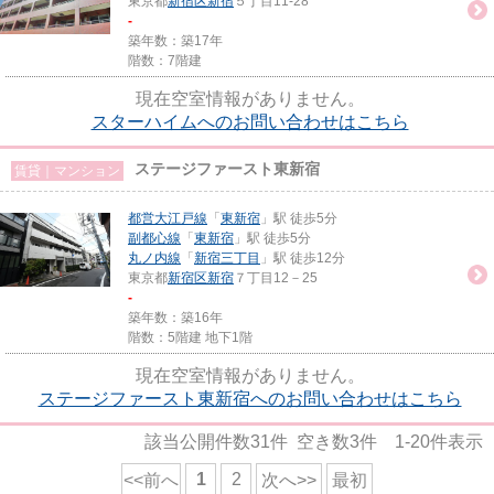
東京都
新宿区
新宿
５丁目11-28
-
築年数：築17年
階数：7階建
現在空室情報がありません。
スターハイムへのお問い合わせはこちら
ステージファースト東新宿
賃貸｜マンション
都営大江戸線
「
東新宿
」駅 徒歩5分
副都心線
「
東新宿
」駅 徒歩5分
丸ノ内線
「
新宿三丁目
」駅 徒歩12分
東京都
新宿区
新宿
７丁目12－25
-
築年数：築16年
階数：5階建 地下1階
現在空室情報がありません。
ステージファースト東新宿へのお問い合わせはこちら
該当公開件数
31
件 空き数
3
件
1-20
件表示
1
2
<<前へ
次へ>>
最初