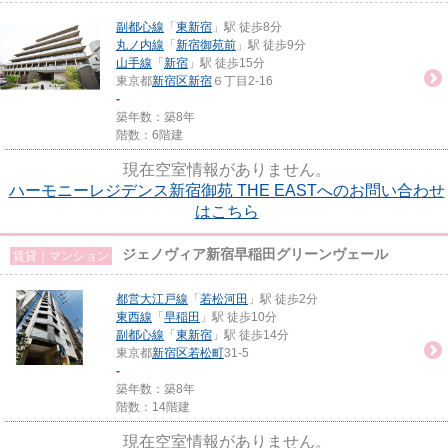
副都心線
「
東新宿
」駅 徒歩8分
丸ノ内線
「
新宿御苑前
」駅 徒歩9分
山手線
「
新宿
」駅 徒歩15分
東京都
新宿区
新宿
６丁目2-16
-
築年数：築8年
階数：6階建
現在空室情報がありません。
ハーモニーレジデンス新宿御苑 THE EASTへのお問い合わせ
はこちら
ジェノヴィア新宿早稲田グリーンヴェール
賃貸｜マンション
都営大江戸線
「
若松河田
」駅 徒歩2分
東西線
「
早稲田
」駅 徒歩10分
副都心線
「
東新宿
」駅 徒歩14分
東京都
新宿区
若松町
31-5
-
築年数：築8年
階数：14階建
現在空室情報がありません。