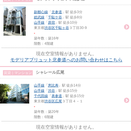
副都心線
「
北参道
」駅 徒歩3分
総武線
「
千駄ケ谷
」駅 徒歩8分
山手線
「
原宿
」駅 徒歩10分
東京都
渋谷区
千駄ヶ谷
３丁目30-9
-
築年数：築16年
階数：4階建
現在空室情報がありません。
モデリアブリュット北参道へのお問い合わせはこちら
シャレール広尾
賃貸｜マンション
山手線
「
恵比寿
」駅 徒歩14分
山手線
「
渋谷
」駅 徒歩15分
千代田線
「
表参道
」駅 徒歩15分
東京都
渋谷区
広尾
３丁目４－１
-
築年数：築20年
階数：6階建
現在空室情報がありません。