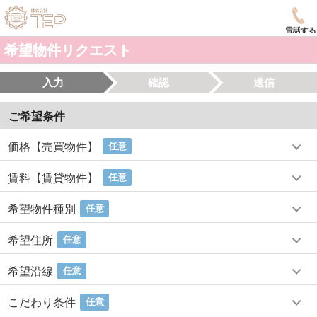
電話する
希望物件リクエスト
入力
確認
送信
ご希望条件
価格【売買物件】
任意
賃料【賃貸物件】
任意
希望物件種別
任意
希望住所
任意
希望沿線
任意
こだわり条件
任意