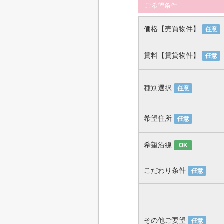
ご希望条件
価格【売買物件】
任意
賃料【賃貸物件】
任意
種別選択
任意
希望住所
任意
希望沿線
OK
こだわり条件
任意
その他ご要望
任意