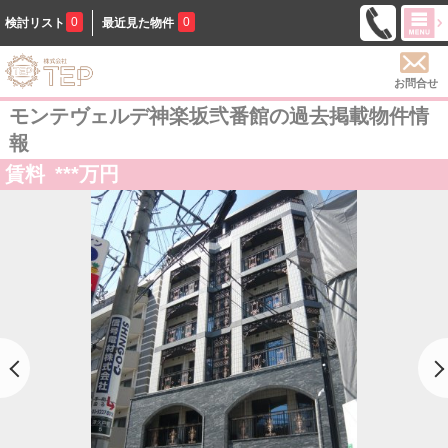
0
0
検討リスト
最近見た物件
お問合せ
モンテヴェルデ神楽坂弐番館の過去掲載物件情
報
賃料
***
万円