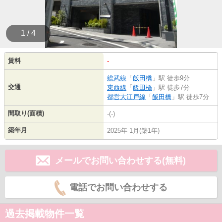
1 / 4
賃料
-
総武線
「
飯田橋
」駅 徒歩9分
交通
東西線
「
飯田橋
」駅 徒歩7分
都営大江戸線
「
飯田橋
」駅 徒歩7分
間取り(面積)
-(-)
築年月
2025年 1月(築1年)
メールでお問い合わせする(無料)
電話でお問い合わせする
過去掲載物件一覧