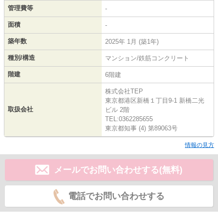
管理費等
-
面積
-
築年数
2025年 1月 (築1年)
種別/構造
マンション/鉄筋コンクリート
階建
6階建
株式会社TEP
東京都港区新橋１丁目9-1 新橋二光
取扱会社
ビル 2階
TEL:0362285655
東京都知事 (4) 第89063号
情報の見方
メールでお問い合わせする(無料)
電話でお問い合わせする