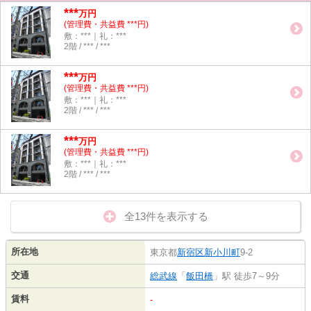
***
万円
(管理費・共益費 ***円)
敷：***｜礼：***
2階 / *** / ***
***
万円
(管理費・共益費 ***円)
敷：***｜礼：***
2階 / *** / ***
***
万円
(管理費・共益費 ***円)
敷：***｜礼：***
2階 / *** / ***
全13件を表示する
所在地
東京都
新宿区
新小川町
9-2
交通
総武線
「
飯田橋
」駅 徒歩7～9分
賃料
-