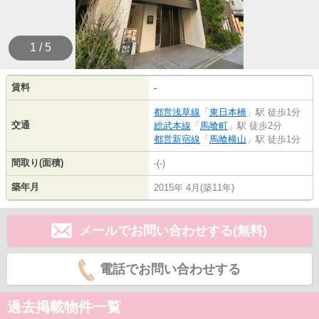
1 / 5
賃料
-
都営浅草線
「
東日本橋
」駅 徒歩1分
交通
総武本線
「
馬喰町
」駅 徒歩2分
都営新宿線
「
馬喰横山
」駅 徒歩1分
間取り(面積)
-(-)
築年月
2015年 4月(築11年)
メールでお問い合わせする(無料)
電話でお問い合わせする
過去掲載物件一覧