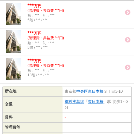
***
万円
(管理費・共益費 ***円)
敷：***｜礼：***
5階 / *** / ***
***
万円
(管理費・共益費 ***円)
敷：***｜礼：***
5階 / *** / ***
***
万円
(管理費・共益費 ***円)
敷：***｜礼：***
13階 / *** / ***
所在地
東京都
中央区
東日本橋
３丁目3-10
都営浅草線
「
東日本橋
」駅 徒歩1～2
交通
分
賃料
-
管理費等
-