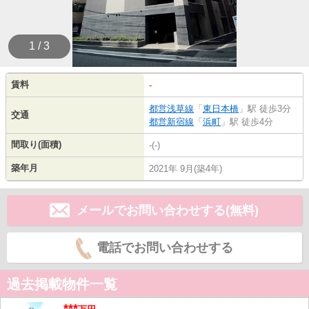
1 / 3
賃料
-
都営浅草線
「
東日本橋
」駅 徒歩3分
交通
都営新宿線
「
浜町
」駅 徒歩4分
間取り(面積)
-(-)
築年月
2021年 9月(築4年)
メールでお問い合わせする(無料)
電話でお問い合わせする
過去掲載物件一覧
***