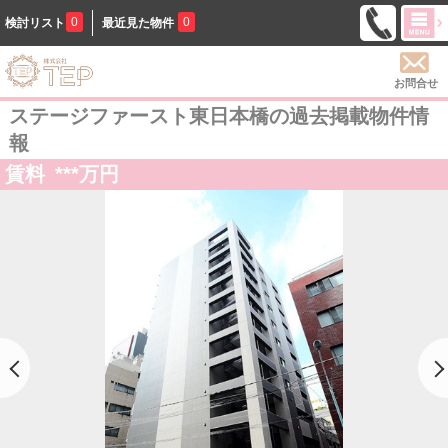
0
0
検討リスト
最近見た物件
お問合せ
ステージファースト東日本橋の過去掲載物件情
報
賃料
***
万円