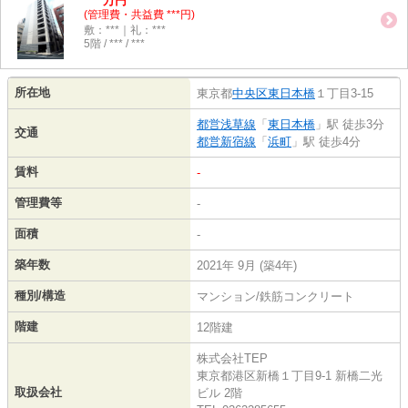
万円
(管理費・共益費 ***円)
敷：***｜礼：***
5階 / *** / ***
所在地
東京都
中央区
東日本橋
１丁目3-15
都営浅草線
「
東日本橋
」駅 徒歩3分
交通
都営新宿線
「
浜町
」駅 徒歩4分
賃料
-
管理費等
-
面積
-
築年数
2021年 9月 (築4年)
種別/構造
マンション/鉄筋コンクリート
階建
12階建
株式会社TEP
東京都港区新橋１丁目9-1 新橋二光
取扱会社
ビル 2階