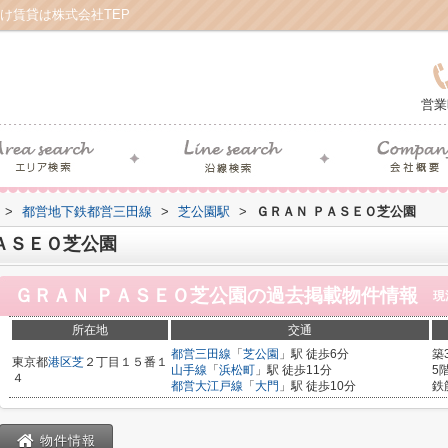
け賃貸は株式会社TEP
営業
>
都営地下鉄都営三田線
>
芝公園駅
>
ＧＲＡＮ ＰＡＳＥＯ芝公園
ＡＳＥＯ芝公園
ＧＲＡＮ ＰＡＳＥＯ芝公園
の過去掲載物件情報
現
所在地
交通
都営三田線
「
芝公園
」駅 徒歩6分
築
東京都
港区
芝
２丁目１５番１
山手線
「
浜松町
」駅 徒歩11分
5
４
都営大江戸線
「
大門
」駅 徒歩10分
鉄
物件情報