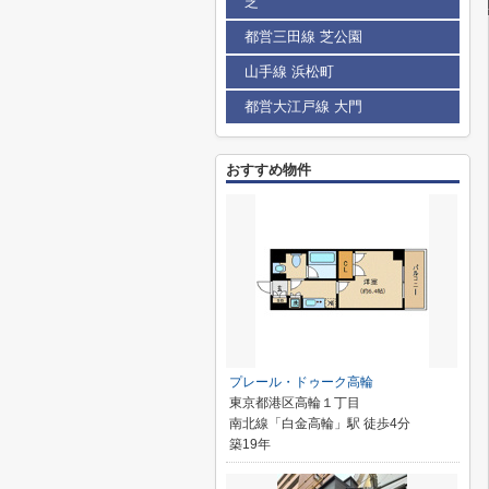
芝
都営三田線 芝公園
山手線 浜松町
都営大江戸線 大門
おすすめ物件
プレール・ドゥーク高輪
東京都港区高輪１丁目
南北線「白金高輪」駅 徒歩4分
築19年