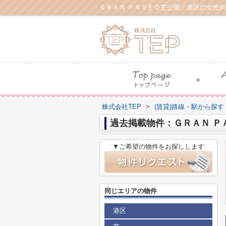
ＧＲＡＮ ＰＡＳＥＯ芝公園／港区の女性向
株式会社TEP
>
(賃貸)路線・駅から探す
過去掲載物件：ＧＲＡＮ Ｐ
▼ご希望の物件をお探しします
同じエリアの物件
港区