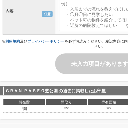
内容
任意
※
利用規約
及び
プライバシーポリシー
を必ずお読みください。左記内容に同
さい。
未入力項目がありま
ＧＲＡＮ ＰＡＳＥＯ芝公園
の過去に掲載したお部屋
所在階
間取り
専有面積
2階
***
***