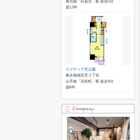
南北線「白金台」駅 徒歩5分
築13年
ラグディア芝公園
東京都港区芝２丁目
山手線「浜松町」駅 徒歩9分
築8年