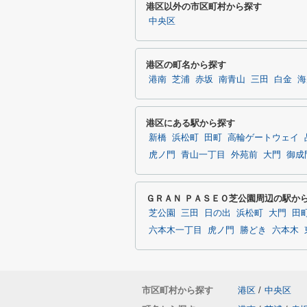
港区以外の市区町村から探す
中央区
港区の町名から探す
港南
芝浦
赤坂
南青山
三田
白金
海
港区にある駅から探す
新橋
浜松町
田町
高輪ゲートウェイ
虎ノ門
青山一丁目
外苑前
大門
御成
ＧＲＡＮ ＰＡＳＥＯ芝公園周辺の駅か
芝公園
三田
日の出
浜松町
大門
田
六本木一丁目
虎ノ門
勝どき
六本木
市区町村から探す
港区
/
中央区