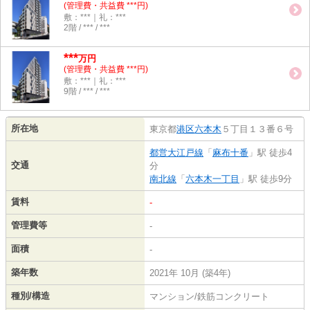
(管理費・共益費 ***円)
敷：***｜礼：***
2階 / *** / ***
***
万円
(管理費・共益費 ***円)
敷：***｜礼：***
9階 / *** / ***
所在地
東京都
港区
六本木
５丁目１３番６号
都営大江戸線
「
麻布十番
」駅 徒歩4
交通
分
南北線
「
六本木一丁目
」駅 徒歩9分
賃料
-
管理費等
-
面積
-
築年数
2021年 10月 (築4年)
種別/構造
マンション/鉄筋コンクリート