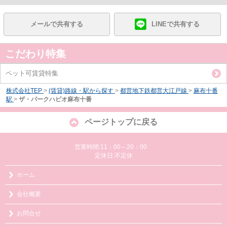
メールで共有する
LINEで共有する
こだわり特集
ペット可賃貸特集
株式会社TEP
>
(賃貸)路線・駅から探す
>
都営地下鉄都営大江戸線
>
麻布十番
駅
>
ザ・パークハビオ麻布十番
ページトップに戻る
営業時間:11：00～20：00
定休日:不定休
ホーム
会社概要
お問合せ