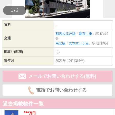
1 / 2
賃料
-
都営大江戸線
「
麻布十番
」駅 徒歩4
交通
分
南北線
「
六本木一丁目
」駅 徒歩9分
間取り(面積)
-(-)
築年月
2021年 10月(築4年)
メールでお問い合わせする(無料)
電話でお問い合わせする
過去掲載物件一覧
***
万円