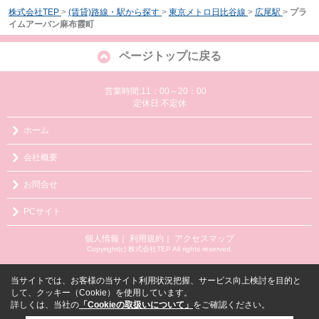
株式会社TEP
>
(賃貸)路線・駅から探す
>
東京メトロ日比谷線
>
広尾駅
>
プラ
イムアーバン麻布霞町
ページトップに戻る
営業時間:11：00～20：00
定休日:不定休
ホーム
会社概要
お問合せ
PCサイト
個人情報
｜
利用規約
｜
アクセスマップ
Copyright(c) 株式会社TEP All rights reserved.
当サイトでは、お客様の当サイト利用状況把握、サービス向上検討を目的と
して、クッキー（Cookie）を使用しています。
詳しくは、当社の
「Cookieの取扱いについて」
をご確認ください。