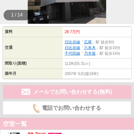
1 / 14
賃料
28.7万円
日比谷線
「
広尾
」駅 徒歩9分
交通
日比谷線
「
六本木
」駅 徒歩10分
千代田線
「
乃木坂
」駅 徒歩14分
間取り(面積)
1LDK(55.31㎡)
築年月
2007年 6月(築19年)
メールでお問い合わせする(無料)
電話でお問い合わせする
空室一覧