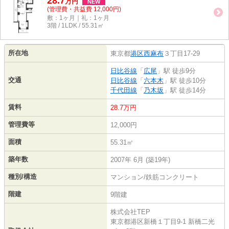
28.7
万
円
NEW
(管理費・共益費 12,000円)
敷：1ヶ月｜礼：1ヶ月
3階 / 1LDK / 55.31㎡
所在地
東京都
港区
西麻布
３丁目17-29
日比谷線
「
広尾
」駅 徒歩9分
交通
日比谷線
「
六本木
」駅 徒歩10分
千代田線
「
乃木坂
」駅 徒歩14分
賃料
28.7万円
管理費等
12,000円
面積
55.31㎡
築年数
2007年 6月 (築19年)
種別/構造
マンション/鉄筋コンクリート
階建
9階建
株式会社TEP
東京都港区新橋１丁目9-1 新橋二光