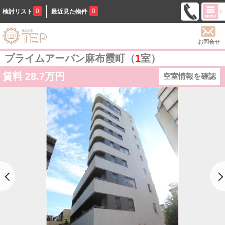
0
0
検討リスト
最近見た物件
お問合せ
プライムアーバン麻布霞町（
1
室）
賃料
28.7万円
空室情報を確認