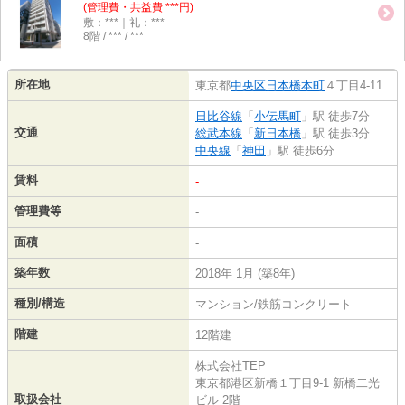
(管理費・共益費 ***円)
敷：***｜礼：***
8階 / *** / ***
所在地
東京都
中央区
日本橋本町
４丁目4-11
日比谷線
「
小伝馬町
」駅 徒歩7分
交通
総武本線
「
新日本橋
」駅 徒歩3分
中央線
「
神田
」駅 徒歩6分
賃料
-
管理費等
-
面積
-
築年数
2018年 1月 (築8年)
種別/構造
マンション/鉄筋コンクリート
階建
12階建
株式会社TEP
東京都港区新橋１丁目9-1 新橋二光
取扱会社
ビル 2階