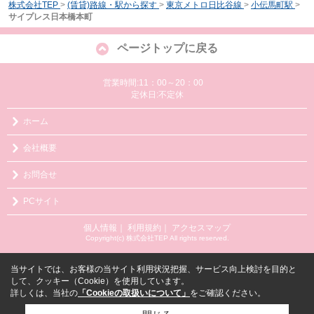
株式会社TEP
>
(賃貸)路線・駅から探す
>
東京メトロ日比谷線
>
小伝馬町駅
>
サイプレス日本橋本町
ページトップに戻る
営業時間:11：00～20：00
定休日:不定休
ホーム
会社概要
お問合せ
PCサイト
個人情報
｜
利用規約
｜
アクセスマップ
Copyright(c) 株式会社TEP All rights reserved.
当サイトでは、お客様の当サイト利用状況把握、サービス向上検討を目的と
して、クッキー（Cookie）を使用しています。
詳しくは、当社の
「Cookieの取扱いについて」
をご確認ください。