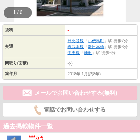
1 / 6
賃料
-
日比谷線
「
小伝馬町
」駅 徒歩7分
交通
総武本線
「
新日本橋
」駅 徒歩3分
中央線
「
神田
」駅 徒歩6分
間取り(面積)
-(-)
築年月
2018年 1月(築8年)
メールでお問い合わせする(無料)
電話でお問い合わせする
過去掲載物件一覧
***
万円