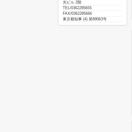
光ビル 2階
TEL/0362285655
FAX/0362285666
東京都知事 (4) 第89063号