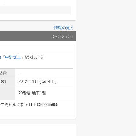
情報の見方
【マンション】
線
「
中野坂上
」駅 徒歩7分
益費
-
年数）
2012年 1月 ( 築14年 )
20階建 地下1階
橋二光ビル 2階
TEL:0362285655