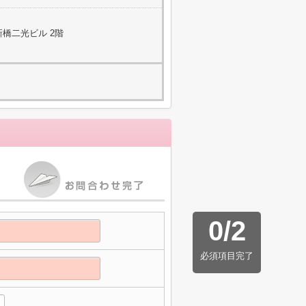
新橋二光ビル 2階
0
/
2
必須項目完了