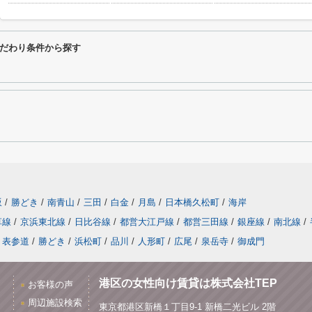
だわり条件から探す
坂
/
勝どき
/
南青山
/
三田
/
白金
/
月島
/
日本橋久松町
/
海岸
草線
/
京浜東北線
/
日比谷線
/
都営大江戸線
/
都営三田線
/
銀座線
/
南北線
/
表参道
/
勝どき
/
浜松町
/
品川
/
人形町
/
広尾
/
泉岳寺
/
御成門
港区の女性向け賃貸は株式会社TEP
お客様の声
周辺施設検索
東京都港区新橋１丁目9-1 新橋二光ビル 2階