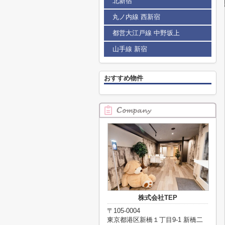
北新宿
丸ノ内線 西新宿
都営大江戸線 中野坂上
山手線 新宿
おすすめ物件
株式会社TEP
〒105-0004
東京都港区新橋１丁目9-1 新橋二