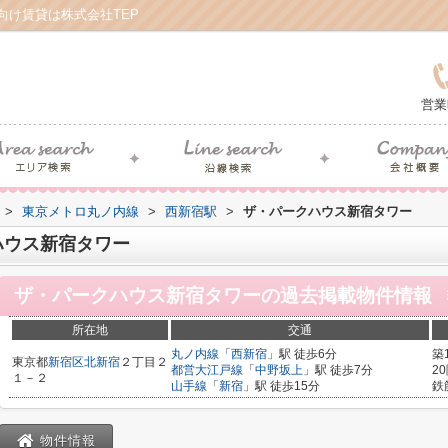
向け賃貸は株式会社TEP
営業
>
東京メトロ丸ノ内線
>
西新宿駅
>
ザ・パークハウス新宿タワー
ハウス新宿タワー
ザ・パークハウス新宿タワー
の過去掲載物件情報
所在地
交通
丸ノ内線
「
西新宿
」駅 徒歩6分
築
東京都
新宿区
北新宿
２丁目２
都営大江戸線
「
中野坂上
」駅 徒歩7分
2
１－２
山手線
「
新宿
」駅 徒歩15分
鉄
物件情報