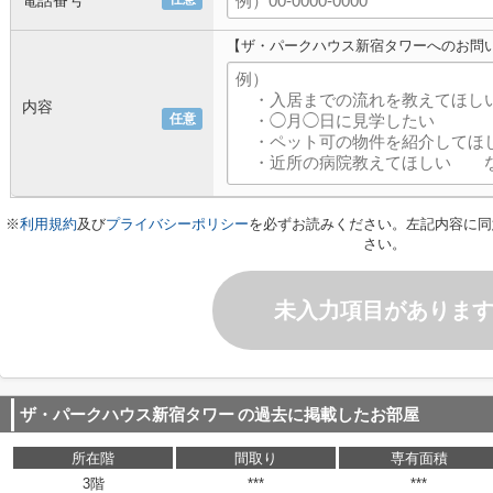
電話番号
【ザ・パークハウス新宿タワーへのお問
内容
任意
※
利用規約
及び
プライバシーポリシー
を必ずお読みください。左記内容に同
さい。
未入力項目がありま
ザ・パークハウス新宿タワー
の過去に掲載したお部屋
所在階
間取り
専有面積
3階
***
***