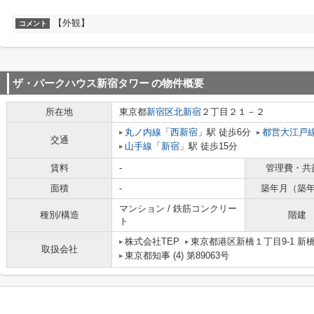
【外観】
コメント
ザ・パークハウス新宿タワー
の物件概要
所在地
東京都
新宿区
北新宿
２丁目２１－２
丸ノ内線
「
西新宿
」駅 徒歩6分
都営大江戸
交通
山手線
「
新宿
」駅 徒歩15分
賃料
-
管理費・共
面積
-
築年月（築
マンション / 鉄筋コンクリー
種別/構造
階建
ト
株式会社TEP
東京都港区新橋１丁目9-1 新
取扱会社
東京都知事 (4) 第89063号