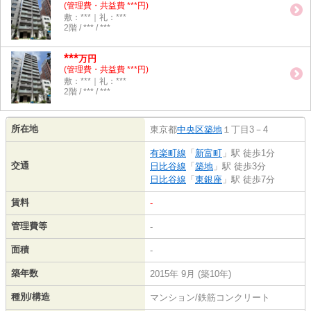
(管理費・共益費 ***円)
敷：***｜礼：***
2階 / *** / ***
***
万円
(管理費・共益費 ***円)
敷：***｜礼：***
2階 / *** / ***
所在地
東京都
中央区
築地
１丁目3－4
有楽町線
「
新富町
」駅 徒歩1分
交通
日比谷線
「
築地
」駅 徒歩3分
日比谷線
「
東銀座
」駅 徒歩7分
賃料
-
管理費等
-
面積
-
築年数
2015年 9月 (築10年)
種別/構造
マンション/鉄筋コンクリート