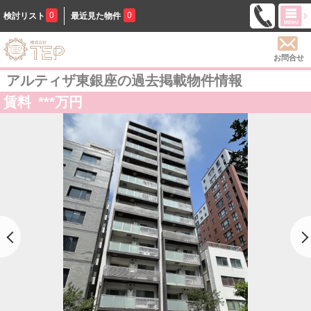
0
0
検討リスト
最近見た物件
お問合せ
アルティザ東銀座の過去掲載物件情報
賃料
***
万円