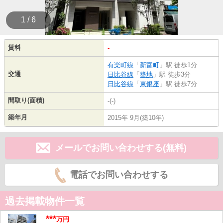
1 / 6
賃料
-
有楽町線
「
新富町
」駅 徒歩1分
交通
日比谷線
「
築地
」駅 徒歩3分
日比谷線
「
東銀座
」駅 徒歩7分
間取り(面積)
-(-)
築年月
2015年 9月(築10年)
メールでお問い合わせする(無料)
電話でお問い合わせする
過去掲載物件一覧
***
万円