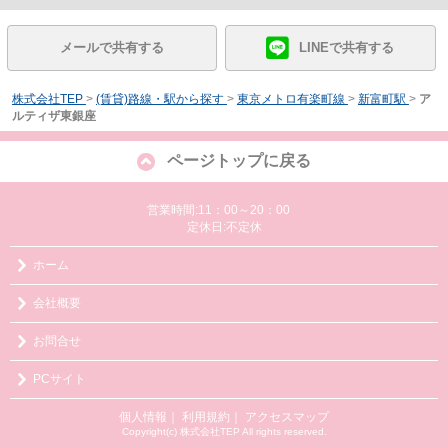
メールで共有する
LINEで共有する
株式会社TEP
>
(賃貸)路線・駅から探す
>
東京メトロ有楽町線
>
新富町駅
>
ア
ルティザ東銀座
ページトップに戻る
営業時間:11：00～20：00
定休日:不定休
ホーム
会社概要
お問合せ
PCサイト
個人情報
｜
利用規約
｜
アクセスマップ
Copyright(c) 株式会社TEP All rights reserved.