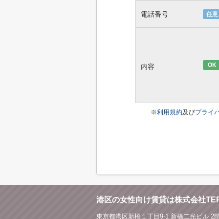
電話番号
任意
OK
内容
※
利用規約
及び
プライ
港区の女性向け賃貸は株式会社TE
東京都港区新橋１丁目9-1 新橋二光ビル 2