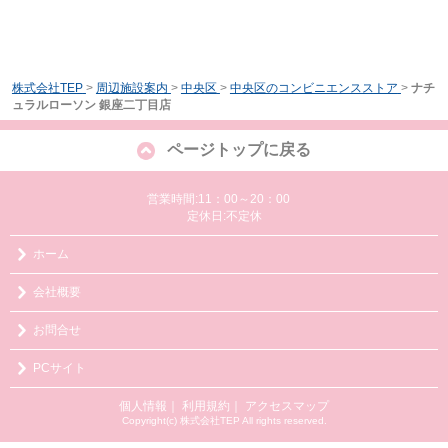
株式会社TEP
>
周辺施設案内
>
中央区
>
中央区のコンビニエンスストア
>
ナチ
ュラルローソン 銀座二丁目店
ページトップに戻る
営業時間:11：00～20：00
定休日:不定休
ホーム
会社概要
お問合せ
PCサイト
個人情報
｜
利用規約
｜
アクセスマップ
Copyright(c) 株式会社TEP All rights reserved.