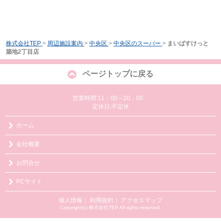
株式会社TEP
>
周辺施設案内
>
中央区
>
中央区のスーパー
>
まいばすけっと
築地2丁目店
ページトップに戻る
営業時間:11：00～20：00
定休日:不定休
ホーム
会社概要
お問合せ
PCサイト
個人情報
｜
利用規約
｜
アクセスマップ
Copyright(c) 株式会社TEP All rights reserved.